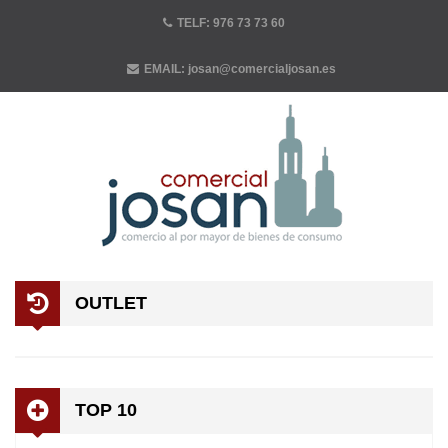
TELF:
976 73 73 60
EMAIL:
josan@comercialjosan.es
OUTLET
TOP 10