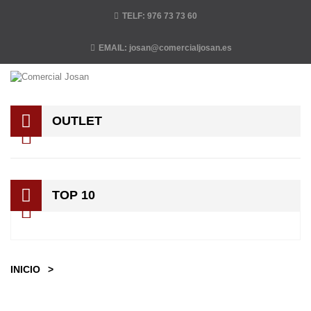
TELF:
976 73 73 60
EMAIL:
josan@comercialjosan.es
OUTLET
TOP 10
INICIO
>