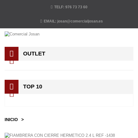
TELF:
976 73 73 60
EMAIL:
josan@comercialjosan.es
OUTLET
TOP 10
INICIO
>