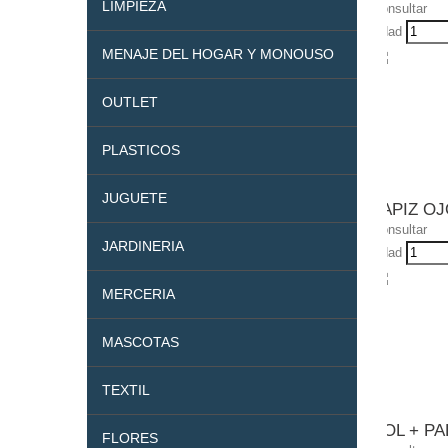
LIMPIEZA
Consultar
Udad
MENAJE DEL HOGAR Y MONOUSO
OUTLET
PLASTICOS
JUGUETE
LAPIZ O
Consultar
JARDINERIA
Udad
MERCERIA
MASCOTAS
TEXTIL
BOL + PA
FLORES