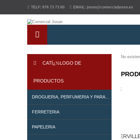
TELF:
976 73 73 60
EMAIL:
josan@comercialjosan.es
No existen
CATÏ¿½LOGO DE
PROD
PRODUCTOS
DROGUERIA, PERFUMERIA Y PARAFARMACIA
FERRETERIA
PAPELERIA
SERVILL