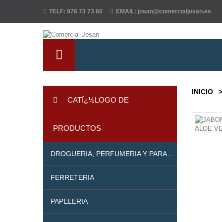
TELF:
976 73 73 60
EMAIL:
josan@comercialjosan.es
INICIO
CATÏ¿½LOGO DE
PRODUCTOS
DROGUERIA, PERFUMERIA Y PARAFARMACIA
FERRETERIA
PAPELERIA