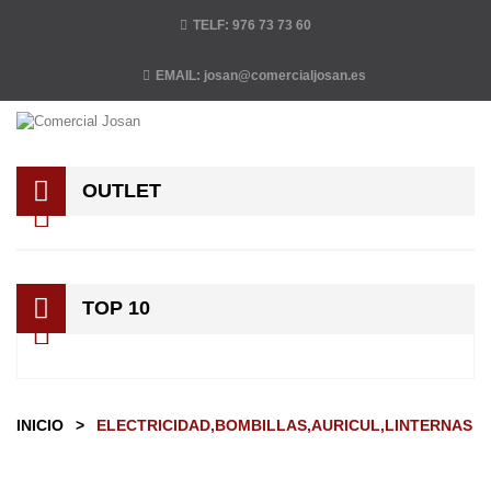
TELF:
976 73 73 60
EMAIL:
josan@comercialjosan.es
OUTLET
TOP 10
INICIO
>
ELECTRICIDAD,BOMBILLAS,AURICUL,LINTERNAS