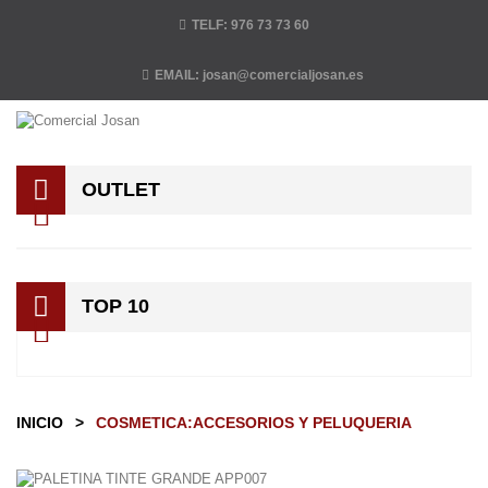
TELF:
976 73 73 60
EMAIL:
josan@comercialjosan.es
OUTLET
TOP 10
INICIO
>
COSMETICA:ACCESORIOS Y PELUQUERIA