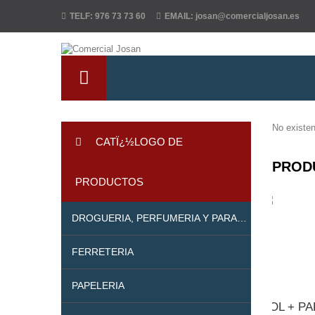
TELF:
976 73 73 60
EMAIL:
josan@comercialjosan.es
No existen
CATÏ¿½LOGO DE
PROD
PRODUCTOS
DROGUERIA, PERFUMERIA Y PARAFARMACIA
FERRETERIA
PAPELERIA
BOL + PA