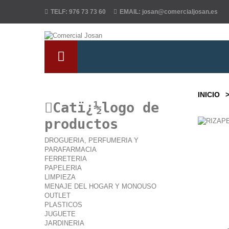
TELF:
976 73 73 60
EMAIL:
josan@comercialjosan.es
INICIO
Catï¿½logo de
productos
DROGUERIA, PERFUMERIA Y
PARAFARMACIA
FERRETERIA
PAPELERIA
LIMPIEZA
MENAJE DEL HOGAR Y MONOUSO
OUTLET
PLASTICOS
JUGUETE
JARDINERIA