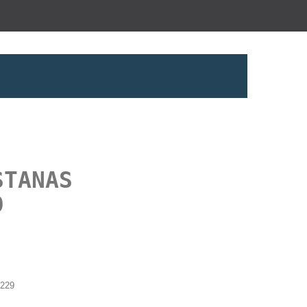
STANAS
9
229