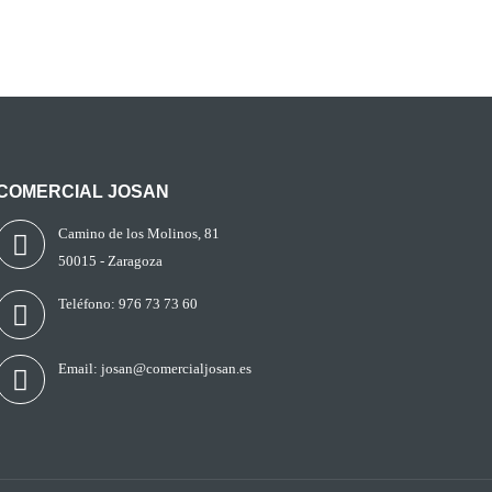
COMERCIAL JOSAN
Camino de los Molinos, 81
50015 - Zaragoza
Teléfono:
976 73 73 60
Email:
josan@comercialjosan.es